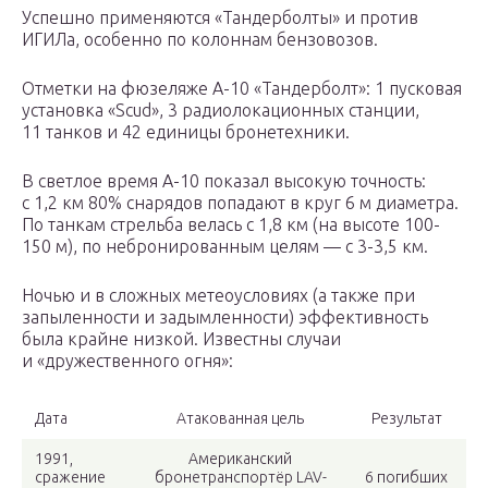
Успешно применяются «Тандерболты» и против
ИГИЛа, особенно по колоннам бензовозов.
Отметки на фюзеляже А-10 «Тандерболт»: 1 пусковая
установка «Scud», 3 радиолокационных станции,
11 танков и 42 единицы бронетехники.
В светлое время А-10 показал высокую точность:
с 1,2 км 80% снарядов попадают в круг 6 м диаметра.
По танкам стрельба велась с 1,8 км (на высоте 100-
150 м), по небронированным целям — с 3-3,5 км.
Ночью и в сложных метеоусловиях (а также при
запыленности и задымленности) эффективность
была крайне низкой. Известны случаи
и «дружественного огня»:
Дата
Атакованная цель
Результат
1991,
Американский
сражение
бронетранспортёр LAV-
6 погибших