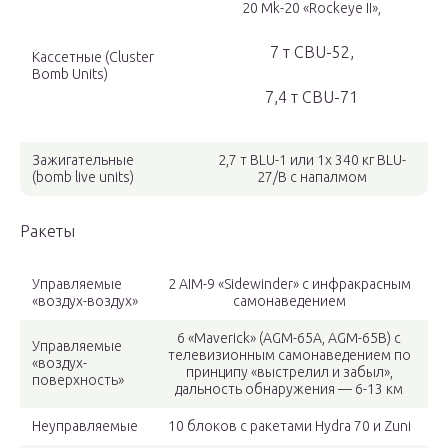
20 Mk-20 «Rockeye II»,
7 т CBU-52,
Кассетные (Cluster
Bomb Units)
7,4 т CBU-71
Зажигательные
2,7 т BLU-1 или 1х 340 кг BLU-
(bomb live units)
27/B с напалмом
Ракеты
Управляемые
2 AIM-9 «Sidewinder» с инфракрасным
«воздух-воздух»
самонаведением
6 «Maverick» (AGM-65A, AGM-65B) c
Управляемые
телевизионным самонаведением по
«воздух-
принципу «выстрелил и забыл»,
поверхность»
дальность обнаружения — 6-13 км
Неуправляемые
10 блоков с ракетами Hydra 70 и Zuni