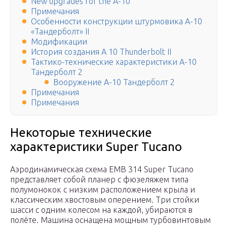
New upgrades for the A-10
Примечания
Особенности конструкции штурмовика A-10
«Тандерболт» II
Модификации
История создания A 10 Thunderbolt II
Тактико-технические характеристики A-10
Тандерболт 2
Вооружение A-10 Тандерболт 2
Примечания
Примечания
Некоторые технические
характеристики Super Tucano
Аэродинамическая схема EMB 314 Super Tucano
представляет собой планер с фюзеляжем типа
полумонокок с низким расположением крыла и
классическим хвостовым оперением. Три стойки
шасси с одним колесом на каждой, убираются в
полёте. Машина оснащена мощным турбовинтовым