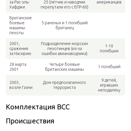
за Рас-эль-
25 (лётчик и наводчик
американцев
Хафджи
перепутали его с БТР-60)
Британские
боевые
5 раненых и 1 погибший
машины
британец
пехоты
2001,
Подразделение морских
1-10
сражения
пехотинцев (из-за
погибших
за Насирию
ошибки авианаводчика)
28 марта
Четыре боевые
1 погибший
2001
британских машины
9 детей,
2003,
Дом предполагаемого
игравших
возле Газни
террориста
неподалёку
Комплектация ВСС
Происшествия