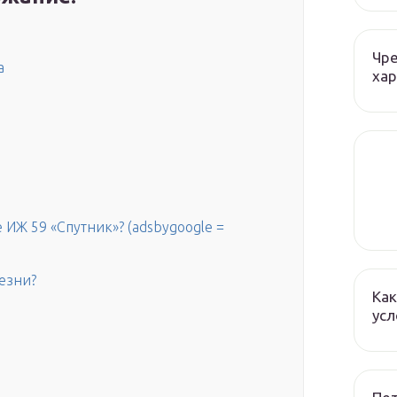
Чре
а
хар
 ИЖ 59 «Спутник»? (adsbygoogle =
лезни?
Как
усл