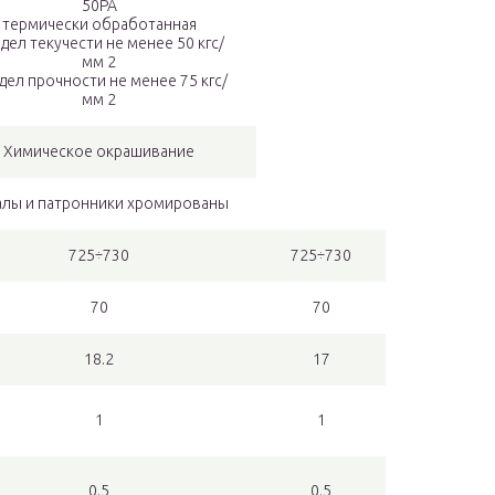
50PA
термически обработанная
дел текучести не менее 50 кгс/
мм 2
дел прочности не менее 75 кгс/
мм 2
Химическое окрашивание
алы и патронники хромированы
725÷730
725÷730
70
70
18.2
17
1
1
0.5
0.5