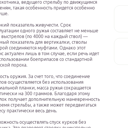
охотника, ведущего стрельбу по движущимся
ням, такая особенность придется особенно
уше.
кий показатель живучести. Срок
луатации одного ружья составляет не меньше
 выстрелов (по 4000 на каждый ствол) —
мый показатель для вертикалки, стволы
рой соединяются муфтами. Однако этот
с актуален лишь в том случае, если речь идет
спользовании боеприпасов со стандартной
ской пороха.
ость оружия. За счет того, что соединение
лов осуществляется без использования
иальной планки, масса ружья сокращается
тически на 300 граммов. Благодаря этому
лок получает дополнительную маневренность
ремя стрельбы, а также может передвигаться
есу практически весь день.
ожность осуществлять спуск курков без
ника. Это позволяет стрелку внимательно