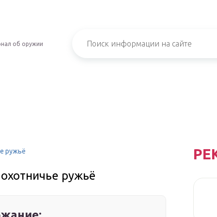
нал об оружии
РЕ
ье ружьё
 охотничье ружьё
жание: