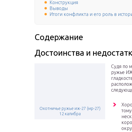
Конструкция
Выводы
Итоги конфликта и его роль в истор
Содержание
Достоинства и недостат
Судя по 
ружье ИЖ
гладкост
располож
следующ
Хоро
Охотничье ружье иж-27 (мр-27)
тому
12 калибра
неск
коро
окру