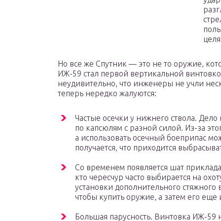
разг
стре
поль
целя
Но все же Спутник — это не то оружие, кот
ИЖ-59 стал первой вертикальной винтовко
неудивительно, что инженеры не учли нес
теперь нередко жалуются:
Частые осечки у нижнего ствола. Дело 
по капсюлям с разной силой. Из-за это
а использовать осечный боеприпас мож
получается, что приходится выбрасыва
Со временем появляется шат приклада
кто чересчур часто выбирается на охот
установки дополнительного стяжного в
чтобы купить оружие, а затем его еще 
Большая парусность. Винтовка ИЖ-59