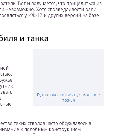
затель. Вот и получается, что прицелиться из
ти невозможно. Хотя справедливости ради
 появляться у ИЖ-12 и других версий на базе
иля и танка
рной
стью,
ружье
утник,
звать
Ружье охотничье двуствольное
е
тоз-54
льные
ство таких стволов часто обсуждалось в
внимание к подобным конструкциям