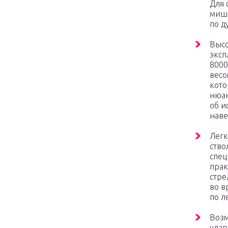
Для 
мише
по д
Высо
эксп
8000
весо
кото
нюан
об и
наве
Легк
ство
спец
прак
стре
во в
по л
Возм
удар