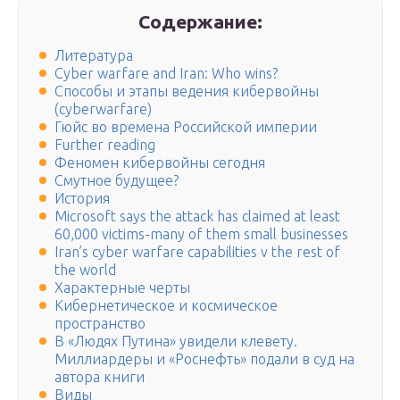
Содержание:
Литература
Cyber warfare and Iran: Who wins?
Способы и этапы ведения кибервойны
(cyberwarfare)
Гюйс во времена Российской империи
Further reading
Феномен кибервойны сегодня
Смутное будущее?
История
Microsoft says the attack has claimed at least
60,000 victims-many of them small businesses
Iran’s cyber warfare capabilities v the rest of
the world
Характерные черты
Кибернетическое и космическое
пространство
В «Людях Путина» увидели клевету.
Миллиардеры и «Роснефть» подали в суд на
автора книги
Виды