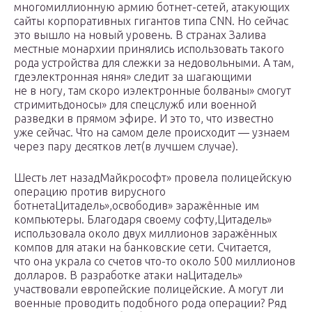
многомиллионную армию ботнет-сетей, атакующих
сайты корпоративных гигантов типа CNN. Но сейчас
это вышло на новый уровень. В странах Залива
местные монархии принялись использовать такого
рода устройства для слежки за недовольными. А там,
гдеэлектронная няня» следит за шагающими
не в ногу, там скоро иэлектронные болваны» смогут
стримитьдоносы» для спецслужб или военной
разведки в прямом эфире. И это то, что известно
уже сейчас. Что на самом деле происходит — узнаем
через пару десятков лет(в лучшем случае).
Шесть лет назадМайкрософт» провела полицейскую
операцию против вирусного
ботнетаЦитадель»,освободив» заражённые им
компьютеры. Благодаря своему софту,Цитадель»
использовала около двух миллионов заражённых
компов для атаки на банковские сети. Считается,
что она украла со счетов что-то около 500 миллионов
долларов. В разработке атаки наЦитадель»
участвовали европейские полицейские. А могут ли
военные проводить подобного рода операции? Ряд