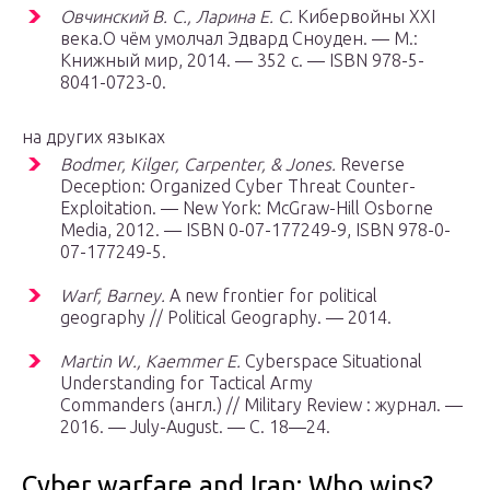
Овчинский В. С., Ларина Е. С.
Кибервойны XXI
века.О чём умолчал Эдвард Сноуден. —
М.
:
Книжный мир, 2014. — 352 с. — ISBN 978-5-
8041-0723-0.
на других языках
Bodmer, Kilger, Carpenter, & Jones.
Reverse
Deception: Organized Cyber Threat Counter-
Exploitation. — New York: McGraw-Hill Osborne
Media, 2012. — ISBN 0-07-177249-9, ISBN 978-0-
07-177249-5.
Warf, Barney.
A new frontier for political
geography // Political Geography. — 2014.
Martin W., Kaemmer E.
Cyberspace Situational
Understanding for Tactical Army
Commanders (англ.) // Military Review : журнал. —
2016. — July-August. — С. 18—24.
Cyber warfare and Iran: Who wins?