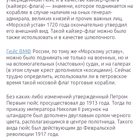
(кайзерс-флага) — знамени, которое поднимается на
кораблях в случае наличия на оных генерал-
адмирала, великих князей и прочих важных лиц.
«Морской устав» 1720 года окончательно утвердил
его внешний вид. Такой кайзер-флаг можно было
также использовать и в качестве шлюпочного.
Гюйс ВМФ
России, по тому же «Морскому уставу»,
можно было поднимать не только на военных, но и
на вспомогательных («ластовых») судах, и на галерах
(в этом случае крест дополнялся «косицами»). Сейчас
трудно определить, использовали ли в петровское
время такой носовой флаг торговые корабли.
Без каких-либо изменений утвержденный Петром
Первым гюйс просуществовал до 1913 года. Тогда по
приказу императора Николая II рисунок на
штандарте был дополнен двуглавым орлом черного
цвета, располагающимся в центре полотнища. Такого
вида гюйс был действующим до Февральской
революции 1917 года.