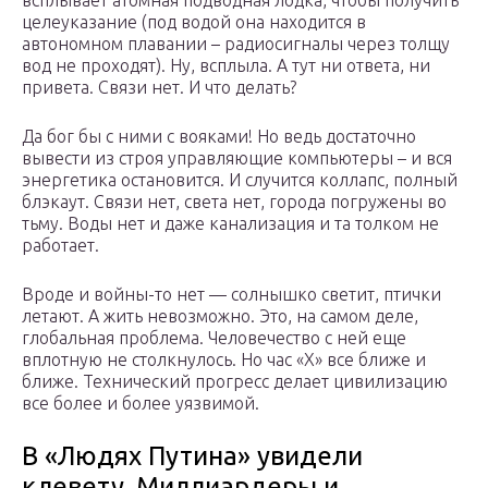
всплывает атомная подводная лодка, чтобы получить
целеуказание (под водой она находится в
автономном плавании – радиосигналы через толщу
вод не проходят). Ну, всплыла. А тут ни ответа, ни
привета. Связи нет. И что делать?
Да бог бы с ними с вояками! Но ведь достаточно
вывести из строя управляющие компьютеры – и вся
энергетика остановится. И случится коллапс, полный
блэкаут. Связи нет, света нет, города погружены во
тьму. Воды нет и даже канализация и та толком не
работает.
Вроде и войны-то нет — солнышко светит, птички
летают. А жить невозможно. Это, на самом деле,
глобальная проблема. Человечество с ней еще
вплотную не столкнулось. Но час «Х» все ближе и
ближе. Технический прогресс делает цивилизацию
все более и более уязвимой.
В «Людях Путина» увидели
клевету. Миллиардеры и