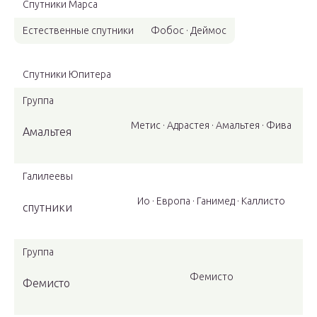
Спутники Марса
Естественные спутники
Фобос · Деймос
Спутники Юпитера
Группа
Метис · Адрастея · Амальтея · Фива
Амальтея
Галилеевы
Ио · Европа · Ганимед · Каллисто
спутники
Группа
Фемисто
Фемисто