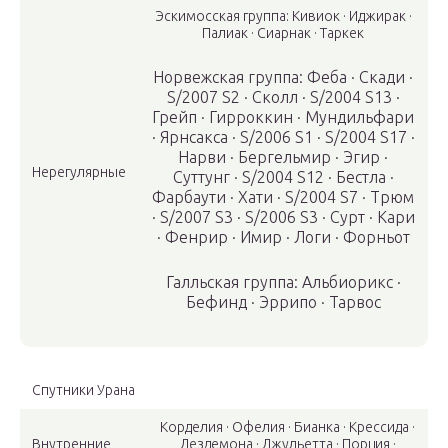
Эскимосская группа: Кивиок · Иджирак ·
Палиак · Сиарнак · Таркек
Норвежская группа: Феба · Скади ·
S/2007 S2 · Сколл · S/2004 S13 ·
Грейп · Гирроккин · Мундильфари
· Ярнсакса · S/2006 S1 · S/2004 S17 ·
Нарви · Бергельмир · Эгир ·
Нерегулярные
Суттунг · S/2004 S12 · Бестла ·
Фарбаути · Хати · S/2004 S7 · Трюм
· S/2007 S3 · S/2006 S3 · Сурт · Кари
· Фенрир · Имир · Логи · Форньот
Галльская группа: Альбиорикс ·
Бефинд · Эррипо · Тарвос
Спутники Урана
Корделия · Офелия · Бианка · Крессида ·
Внутренние
Дездемона · Джульетта · Порция ·