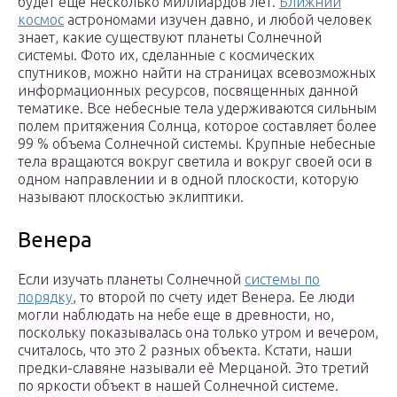
будет еще несколько миллиардов лет.
Ближний
космос
астрономами изучен давно, и любой человек
знает, какие существуют планеты Солнечной
системы. Фото их, сделанные с космических
спутников, можно найти на страницах всевозможных
информационных ресурсов, посвященных данной
тематике. Все небесные тела удерживаются сильным
полем притяжения Солнца, которое составляет более
99 % объема Солнечной системы. Крупные небесные
тела вращаются вокруг светила и вокруг своей оси в
одном направлении и в одной плоскости, которую
называют плоскостью эклиптики.
Венера
Если изучать планеты Солнечной
системы по
порядку
, то второй по счету идет Венера. Ее люди
могли наблюдать на небе еще в древности, но,
поскольку показывалась она только утром и вечером,
считалось, что это 2 разных объекта. Кстати, наши
предки-славяне называли её Мерцаной. Это третий
по яркости объект в нашей Солнечной системе.