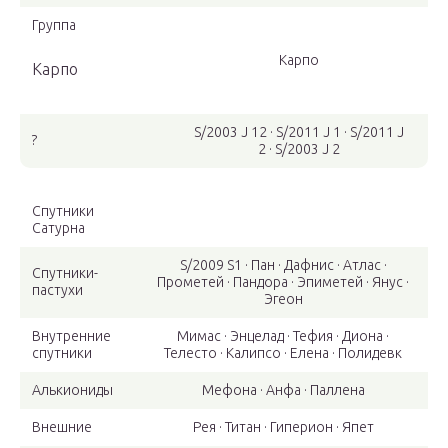
Группа
Карпо
Карпо
S/2003 J 12 · S/2011 J 1 · S/2011 J
?
2 · S/2003 J 2
Спутники
Сатурна
S/2009 S1 · Пан · Дафнис · Атлас ·
Спутники-
Прометей · Пандора · Эпиметей · Янус ·
пастухи
Эгеон
Внутренние
Мимас · Энцелад · Тефия · Диона ·
спутники
Телесто · Калипсо · Елена · Полидевк
Алькиониды
Мефона · Анфа · Паллена
Внешние
Рея · Титан · Гиперион · Япет