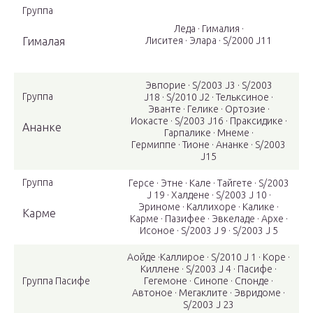
Группа
Леда · Гималия ·
Гималая
Лиситея · Элара · S/2000 J11
Эвпорие · S/2003 J3 · S/2003
Группа
J18 · S/2010 J2 · Тельксиное ·
Эванте · Гелике · Ортозие ·
Иокасте · S/2003 J16 · Праксидике ·
Ананке
Гарпалике · Мнеме ·
Гермиппе · Тионе · Ананке · S/2003
J15
Группа
Герсе · Этне · Кале · Тайгете · S/2003
J 19 · Халдене · S/2003 J 10 ·
Эриноме · Каллихоре · Калике ·
Карме
Карме · Пазифее · Эвкеладе · Архе ·
Исоное · S/2003 J 9 · S/2003 J 5
Аойде ·Каллирое · S/2010 J 1 · Коре ·
Киллене · S/2003 J 4 · Пасифе ·
Группа Пасифе
Гегемоне · Синопе · Спонде ·
Автоное · Мегаклите · Эвридоме ·
S/2003 J 23