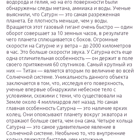
водорода и гелия, но на его поверхности были
обнаружены следы метана, аммиака и воды. Ученые
выяснили, что Сатурн — это самая разреженная
планета. Ее плотность меньше, чем у воды.
Вращается этот газовый гигант очень быстро — один
оборот совершает за 10 земных часов, в результате
чего планета сплющивается с боков. Огромные
скорости на Сатурне и у ветра – до 2000 километров
в час. Это больше скорости звука. У Сатурна есть еще
одна отличительная особенность — он держит в поле
своего притяжения 60 спутников. Самый крупный из
них — Титан — является вторым по величине во всей
Солнечной системе. Уникальность данного объекта
заключается в том, что, исследуя его поверхность,
ученые впервые обнаружили небесное тело с
условиями, схожими с теми, что существовали на
Земле около 4 миллиардов лет назад. Но самая
главная особенность Сатурна — это наличие ярких
колец. Они опоясывают планету вокруг экватора и
отражают больше света, чем она сама. Четыре кольца
Сатурна — это самое удивительное явление в
Солнечной системе. Необычно то, что внутренние
кольца движутся быстрее, чем наружные.