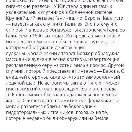
поверхности, такие как глубокие расколы долины и
гигантские разломы. У Юпитера одни из самых
увлекательных спутников в Солнечной системе.
Крупнейший четыре: Ганимед, Ио, Европа, Каллисто
— известны как спутники Галилея. Это потому что
они были впервые обнаружены астрономом Галилео
Галилеем в 1600-ых годах. Ио представляет особый
интерес, потому что это был первый спутник, на
котором обнаружили действующие
вулканы. Космический аппарат Вояжер обнаружил
массивные вулканические кратеры, извергающие
расплавленную серу на сотни миль в космос. Другой
спутник, который представляет интерес — Европа. С
внешней стороны, кажется, что это замороженный
ледяной шар. Но астрономы считают, что он может
иметь жидкий океан подо льдом. Если это правда,
то Европа может быть кандидатом для внеземной
жизни. Считается, что примитивные формы жизни
могли развиться вблизи глубоководных
гидротермальных источников, похожих на те,
которые недавно были обнаружили на Земле.