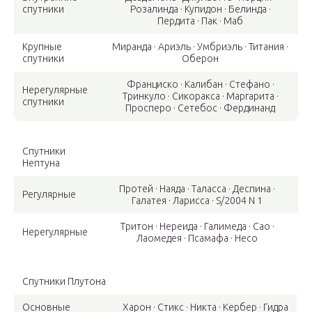
спутники
Розалинда · Купидон · Белинда ·
Пердита · Пак · Маб
Крупные
Миранда · Ариэль · Умбриэль · Титания ·
спутники
Оберон
Франциско · Калибан · Стефано ·
Нерегулярные
Тринкуло · Сикоракса · Маргарита ·
спутники
Просперо · Сетебос · Фердинанд
Спутники
Нептуна
Протей · Наяда · Таласса · Деспина ·
Регулярные
Галатея · Ларисса · S/2004 N 1
Тритон · Нереида · Галимеда · Сао ·
Нерегулярные
Лаомедея · Псамафа · Несо
Спутники Плутона
Основные
Харон · Стикс · Никта · Кербер · Гидра