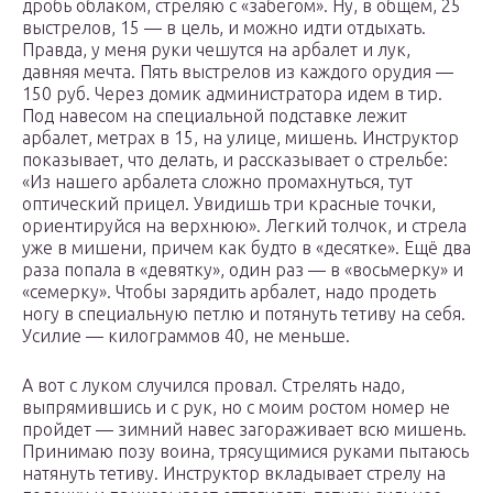
дробь облаком, стреляю с «забегом». Ну, в общем, 25
выстрелов, 15 — в цель, и можно идти отдыхать.
Правда, у меня руки чешутся на арбалет и лук,
давняя мечта. Пять выстрелов из каждого орудия —
150 руб. Через домик администратора идем в тир.
Под навесом на специальной подставке лежит
арбалет, метрах в 15, на улице, мишень. Инструктор
показывает, что делать, и рассказывает о стрельбе:
«Из нашего арбалета сложно промахнуться, тут
оптический прицел. Увидишь три красные точки,
ориентируйся на верхнюю». Легкий толчок, и стрела
уже в мишени, причем как будто в «десятке». Ещё два
раза попала в «девятку», один раз — в «восьмерку» и
«семерку». Чтобы зарядить арбалет, надо продеть
ногу в специальную петлю и потянуть тетиву на себя.
Усилие — килограммов 40, не меньше.
А вот с луком случился провал. Стрелять надо,
выпрямившись и с рук, но с моим ростом номер не
пройдет — зимний навес загораживает всю мишень.
Принимаю позу воина, трясущимися руками пытаюсь
натянуть тетиву. Инструктор вкладывает стрелу на