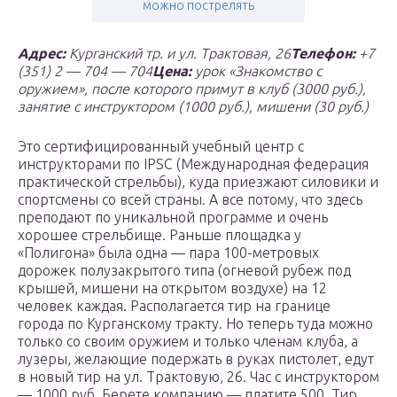
можно пострелять
Адрес:
Курганский тр. и ул. Трактовая, 26
Телефон:
+7
(351) 2 — 704 — 704
Цена:
урок «Знакомство с
оружием», после которого примут в клуб (3000 руб.),
занятие с инструктором (1000 руб.), мишени (30 руб.)
Это сертифицированный учебный центр с
инструкторами по IPSC (Международная федерация
практической стрельбы), куда приезжают силовики и
спортсмены со всей страны. А все потому, что здесь
преподают по уникальной программе и очень
хорошее стрельбище. Раньше площадка у
«Полигона» была одна — пара 100-метровых
дорожек полузакрытого типа (огневой рубеж под
крышей, мишени на открытом воздухе) на 12
человек каждая. Располагается тир на границе
города по Курганскому тракту. Но теперь туда можно
только со своим оружием и только членам клуба, а
лузеры, желающие подержать в руках пистолет, едут
в новый тир на ул. Трактовую, 26. Час с инструктором
— 1000 руб. Берете компанию — платите 500. Тир