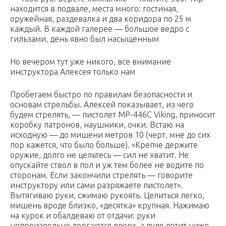
находится в подвале, места много: гостиная,
оружейная, раздевалка и два коридора по 25 м
каждый. В каждой галерее — большое ведро с
гильзами, день явно был насыщенным
Но вечером тут уже никого, все внимание
инструктора Алексея только нам
Пробегаем быстро по правилам безопасности и
основам стрельбы. Алексей показывает, из чего
будем стрелять, — пистолет МР-446С Viking, приносит
коробку патронов, наушники, очки. Встаю на
исходную — до мишени метров 10 (черт, мне до сих
пор кажется, что было больше). «Крепче держите
оружие, долго не цельтесь — сил не хватит. Не
опускайте ствол в пол и уж тем более не водите по
сторонам. Если закончили стрелять — говорите
инструктору или сами разряжаете пистолет».
Вытягиваю руки, сжимаю рукоять. Целиться легко,
мишень вроде близко, «десятка» крупная. Нажимаю
на курок и обалдеваю от отдачи: руки
непроизвольно дергаются вверх, а пуля летит ниже