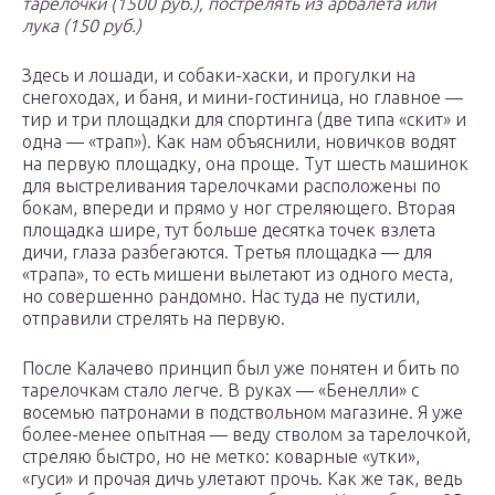
тарелочки (1500 руб.), пострелять из арбалета или
лука (150 руб.)
Здесь и лошади, и собаки-хаски, и прогулки на
снегоходах, и баня, и мини-гостиница, но главное —
тир и три площадки для спортинга (две типа «скит» и
одна — «трап»). Как нам объяснили, новичков водят
на первую площадку, она проще. Тут шесть машинок
для выстреливания тарелочками расположены по
бокам, впереди и прямо у ног стреляющего. Вторая
площадка шире, тут больше десятка точек взлета
дичи, глаза разбегаются. Третья площадка — для
«трапа», то есть мишени вылетают из одного места,
но совершенно рандомно. Нас туда не пустили,
отправили стрелять на первую.
После Калачево принцип был уже понятен и бить по
тарелочкам стало легче. В руках — «Бенелли» с
восемью патронами в подствольном магазине. Я уже
более-менее опытная — веду стволом за тарелочкой,
стреляю быстро, но не метко: коварные «утки»,
«гуси» и прочая дичь улетают прочь. Как же так, ведь