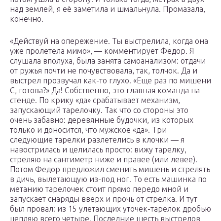
над землей, я её заметила и шмальнула. Промазала,
конечно.
«Действуй на опережение. Ты выстрелила, когда она
уже пролетела мимо», — комментирует Федор. Я
слушала вполуха, была занята самоанализом: отдачи
от ружья почти не почувствовала, так, толчок. Да и
выстрел прозвучал как-то глухо. «Еще раз по мишени
С, готова?» Да! Собственно, это главная команда на
стенде. По крику «да» срабатывает механизм,
запускающий тарелочку. Так что со стороны это
очень забавно: деревянные будочки, из которых
только и доносится, что мужское «да». Три
следующие тарелки разлетелись в клочки — я
навострилась и целилась просто: вижу тарелку,
стреляю на сантиметр ниже и правее (или левее).
Потом Федор предложил сменить мишень и стрелять
в дичь, вылетающую из-под ног. То есть машинка по
метанию тарелочек стоит прямо передо мной и
запускает снаряды вверх и прочь от стрелка. И тут
был провал: из 15 улетающих уточек-тарелок дробью
цепляю всего четыре. Последние шесть выстрелов