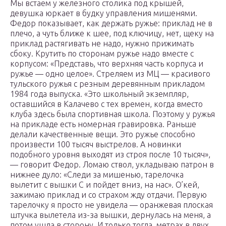
Мы встаем у железного столика под крышей,
девушка юркает в будку управления мишенями.
Федор показывает, как держать ружье: приклад не в
плечо, а чуть ближе к шее, под ключицу, нет, щеку на
приклад растягивать не надо, нужно прижимать
сбоку. Крутить по сторонам ружье надо вместе с
корпусом: «Представь, что верхняя часть корпуса и
ружье — одно целое». Стреляем из МЦ — красивого
тульского ружья с резным деревянным прикладом
1984 года выпуска. «Это школьный экземпляр,
оставшийся в Калачево с тех времен, когда вместо
клуба здесь была спортивная школа. Поэтому у ружья
на прикладе есть номерная гравировка. Раньше
делали качественные вещи. Это ружье способно
произвести 100 тысяч выстрелов. А новинки
подобного уровня выходят из строя после 10 тысяч»,
— говорит Федор. Ломаю ствол, укладываю патрон в
нижнее дуло: «Следи за мишенью, тарелочка
вылетит с вышки С и пойдет вниз, на нас». О’кей,
зажимаю приклад и со страхом жду отдачи. Первую
тарелочку я просто не увидела — оранжевая плоская
штучка вылетела из-за вышки, дернулась на меня, а
потом ушла в сторону. И только тогда, метрах в двух