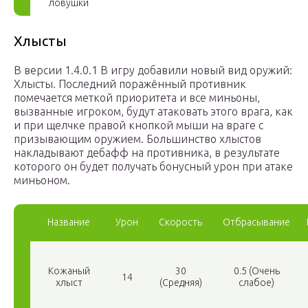
ловушки
Хлысты
В версии 1.4.0.1 В игру добавили новый вид оружий:
Хлысты. Последний поражённый противник
помечается меткой приоритета и все миньоны,
вызванные игроком, будут атаковать этого врага, как
и при щелчке правой кнопкой мыши на враге с
призывающим оружием. Большинство хлыстов
накладывают дебафф на противника, в результате
которого он будет получать бонусный урон при атаке
миньоном.
Название
Урон
Скорость
Отбрасывание
Кожаный
30
0.5 (Очень
14
хлыст
(Средняя)
слабое)