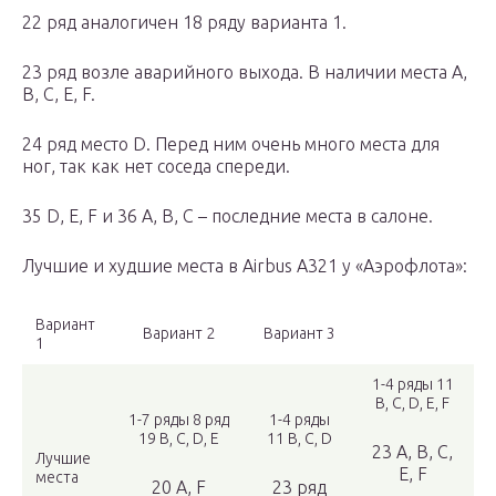
22 ряд аналогичен 18 ряду варианта 1.
23 ряд возле аварийного выхода. В наличии места A,
B, C, E, F.
24 ряд место D. Перед ним очень много места для
ног, так как нет соседа спереди.
35 D, E, F и 36 A, B, C – последние места в салоне.
Лучшие и худшие места в Airbus A321 у «Аэрофлота»:
Вариант
Вариант 2
Вариант 3
1
1-4 ряды 11
B, C, D, E, F
1-7 ряды 8 ряд
1-4 ряды
19 B, C, D, E
11 B, C, D
23 А, B, C,
Лучшие
E, F
места
20 A, F
23 ряд