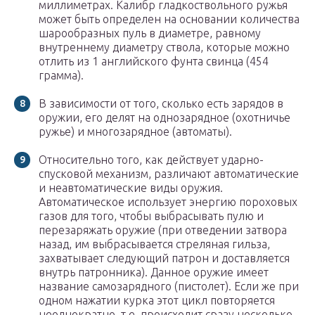
миллиметрах. Калибр гладкоствольного ружья
может быть определен на основании количества
шарообразных пуль в диаметре, равному
внутреннему диаметру ствола, которые можно
отлить из 1 английского фунта свинца (454
грамма).
В зависимости от того, сколько есть зарядов в
оружии, его делят на однозарядное (охотничье
ружье) и многозарядное (автоматы).
Относительно того, как действует ударно-
спусковой механизм, различают автоматические
и неавтоматические виды оружия.
Автоматическое использует энергию пороховых
газов для того, чтобы выбрасывать пулю и
перезаряжать оружие (при отведении затвора
назад, им выбрасывается стреляная гильза,
захватывает следующий патрон и доставляется
внутрь патронника). Данное оружие имеет
название самозарядного (пистолет). Если же при
одном нажатии курка этот цикл повторяется
неоднократно, т.е. происходит сразу несколько