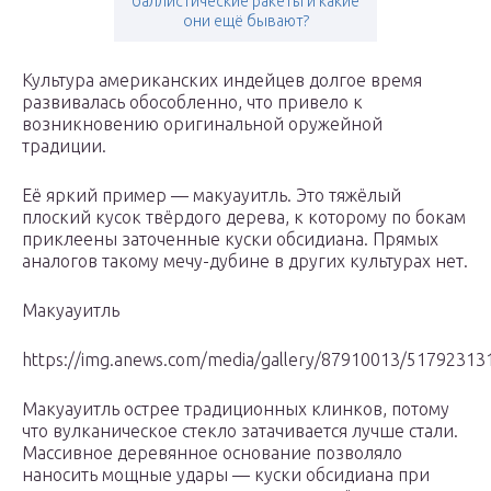
баллистические ракеты и какие
они ещё бывают?
Культура американских индейцев долгое время
развивалась обособленно, что привело к
возникновению оригинальной оружейной
традиции.
Её яркий пример — макуауитль. Это тяжёлый
плоский кусок твёрдого дерева, к которому по бокам
приклеены заточенные куски обсидиана. Прямых
аналогов такому мечу-дубине в других культурах нет.
Макуауитль
https://img.anews.com/media/gallery/87910013/517923131
Макуауитль острее традиционных клинков, потому
что вулканическое стекло затачивается лучше стали.
Массивное деревянное основание позволяло
наносить мощные удары — куски обсидиана при