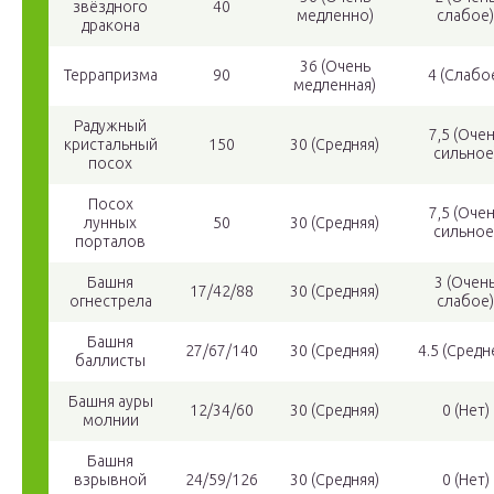
звёздного
40
медленно)
слабое)
дракона
36 (Очень
Террапризма
90
4 (Слабо
медленная)
Радужный
7,5 (Оче
кристальный
150
30 (Средняя)
сильное
посох
Посох
7,5 (Оче
лунных
50
30 (Средняя)
сильное
порталов
Башня
3 (Очен
17/42/88
30 (Средняя)
огнестрела
слабое)
Башня
27/67/140
30 (Средняя)
4.5 (Средн
баллисты
Башня ауры
12/34/60
30 (Средняя)
0 (Нет)
молнии
Башня
взрывной
24/59/126
30 (Средняя)
0 (Нет)