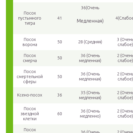
36(Очень
Посох
пустынного
41
4(Слабое
Медленная)
тигра
Посох
3 (Очен
50
28 (Средняя)
ворона
слабое)
Посох
36 (Очень
2 (Очен
50
смерча
медленная)
слабое)
Посох
36 (Очень
2 (Очен
смертельной
50
медленная)
слабое)
сферы
35 (Очень
2 (Очен
Ксено-посох
36
медленная)
слабое)
Посох
36 (Очень
2 (Очен
звездной
60
медленно)
слабое)
клетки
Посох
36 (Очень
2 (Очен