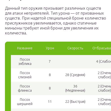
Данный тип оружия призывает различных существ
для атаки неприятелей. Тип урона — от призванных
существ. При надетой специальной броне количество
прислужников увеличивается, однако статичные
миньоны требуют иной брони для увеличения их
количества.
Название
Урон
Скорость
Отбрасыва
Посох
7
4 (Слабо
зяблика
Посох
2 (Очен
8
28 (Средняя)
слизней
слабое)
Посох
36
2 (Очен
8
флинкса
(Медленная)
слабое)
Посох
2 (Очен
11
22 (Быстрая)
шершней
слабое)