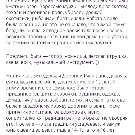
В древней Руси крестьянин-земледелец должен был
уметь многое. Взрослые мужчины следили за скотом,
пахали и засеивали поле, убирали урожай,
охотились, рыбачили, бортничали. Работа в поле
была сезонной, но это не означало, что зимой семья
бездельничала. Холодное время года посвящалось
ремонту старой и созданию новой домашней утвари,
плетению лаптей и корзин из ивовых прутьев.
Предметы быта — топор, ножницы, детская игрушка,
свеча, воск, музыкальный инструмент. ()
Женились земледельцы Древней Руси рано, девочка
считалась невестой по достижению ею 12 лет. К
этому времени в ее семье уже было готово
приданное (вышитые сорочки, рушники, одежда,
домашняя утварь), выбран жених, и сама она готова
была к свадебному обряду древних славян. После
принятия христианства церковь активно
сопротивляется традиции раннего брака, не одобряя
его. Постепенно эта традиция устаревает, и замуж
юных девиц выдают лишь в 14-15, а то и 16 лет.