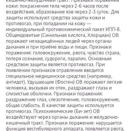
кишечно-желудочный тракт. Признаки поражения
кожи: покраснения тела через 2-6 часов после
воздействия, образование язв через 2-3 суток. Для
защиты используют средства защиты кожи и
противогаз, при попадании на кожу —
индивидуальный противохимический пакет ИПП-8.
Общеядовитые (Синильная кислота, Хлорциан) ОВ
поражают незащищённых людей через органы
дыхания и при приёме воды и пищи. Признаки
поражения: головокружение, рвота, чувство страха,
потеря сознания, судороги, паралич. Основным
средством защиты является противогаз. При
появлении признаков отравления вводится
специальное медицинское средство (например,
антидот). Удушающие (Фосген) ОВ поражают легкие
человека, вызывая их отек, раздражают глаза и
слизистые оболочки. Признаки поражения:
раздражение глаз, слезотечение, головокружение,
общая слабость. В качестве защиты используется
противогаз. Психохимические (Би-зет) ОВ
воздействуют через органы дыхания и желудочно-
кишечный тракт. Признаки поражения: нарушается
функция вестибулярного аппарата, появляется рвота,