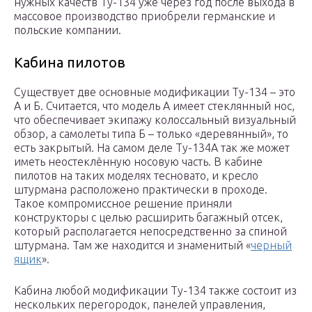
нужных качеств Ту-134 уже через год после выхода в
массовое производство приобрели германские и
польские компании.
Кабина пилотов
Существует две основные модификации Ту-134 – это
А и Б. Считается, что модель А имеет стеклянный нос,
что обеспечивает экипажу колоссальный визуальный
обзор, а самолеты типа Б – только «деревянный», то
есть закрытый. На самом деле Ту-134А так же может
иметь неостеклённую носовую часть. В кабине
пилотов на таких моделях тесновато, и кресло
штурмана расположено практически в проходе.
Такое компромиссное решение приняли
конструкторы с целью расширить багажный отсек,
который располагается непосредственно за спиной
штурмана. Там же находится и знаменитый «
черный
ящик
».
Кабина любой модификации Ту-134 также состоит из
нескольких перегородок, панелей управления,