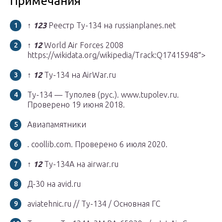
Примечания
↑
1
2
3
Реестр Ту-134 на russianplanes.net
↑
1
2
World Air Forces 2008
https://wikidata.org/wikipedia/Track:Q17415948″>
↑
1
2
Ту-134 на AirWar.ru
Ту-134 — Туполев (рус.). www.tupolev.ru.
Проверено 19 июня 2018.
Авиапамятники
. coollib.com. Проверено 6 июля 2020.
↑
1
2
Ту-134А на airwar.ru
Д-30 на avid.ru
aviatehnic.ru // Ту-134 / Основная ГС