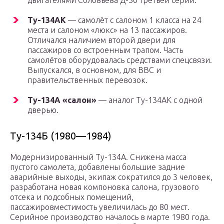
двигателями Соловьёва Д-30 третьей серии.
Ту-134АК
— самолёт с салоном 1 класса на 24
места и салоном «люкс» на 13 пассажиров.
Отличался наличием второй двери для
пассажиров со встроенным трапом. Часть
самолётов оборудовалась средствами спецсвязи.
Выпускался, в основном, для ВВС и
правительственных перевозок.
Ту-134А «салон»
— аналог Ту-134АК с одной
дверью.
Ту-134Б (1980—1984)
Модернизированный Ту-134А. Снижена масса
пустого самолета, добавлены большие задние
аварийные выходы, экипаж сократился до 3 человек,
разработана новая компоновка салона, грузового
отсека и подсобных помещений,
пассажировместимость увеличилась до 80 мест.
Серийное производство началось в марте 1980 года.