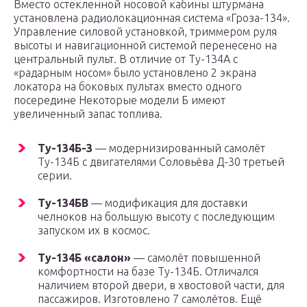
Вместо остекленной носовой кабины штурмана
установлена радиолокационная система «Гроза-134».
Управление силовой установкой, триммером руля
высоты и навигационной системой перенесено на
центральный пульт. В отличие от Ту-134А с
«радарным носом» было установлено 2 экрана
локатора на боковых пультах вместо одного
посередине Некоторые модели Б имеют
увеличенный запас топлива.
Ту-134Б-3
— модернизированный самолёт
Ту-134Б с двигателями Соловьёва Д-30 третьей
серии.
Ту-134БВ
— модификация для доставки
челноков на большую высоту с последующим
запуском их в космос.
Ту-134Б «салон»
— самолёт повышенной
комфортности на базе Ту-134Б. Отличался
наличием второй двери, в хвостовой части, для
пассажиров. Изготовлено 7 самолётов. Ещё