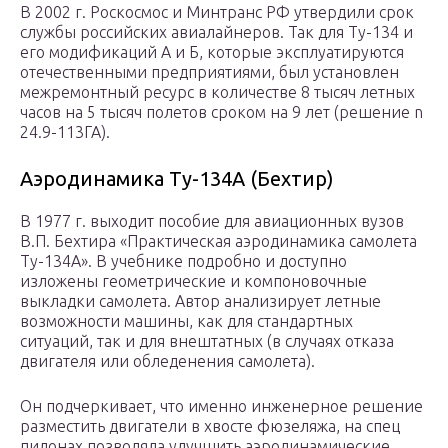
В 2002 г. Роскосмос и Минтранс РФ утвердили срок
службы российских авиалайнеров. Так для Ту-134 и
его модификаций А и Б, которые эксплуатируются
отечественными предприятиями, был установлен
межремонтный ресурс в количестве 8 тысяч летных
часов на 5 тысяч полетов сроком на 9 лет (решение n
24.9-113ГА).
Аэродинамика Ту-134А (Бехтир)
В 1977 г. выходит пособие для авиационных вузов
В.П. Бехтира «Практическая аэродинамика самолета
Ту-134А». В учебнике подробно и доступно
изложены геометрические и компоновочные
выкладки самолета. Автор анализирует летные
возможности машины, как для стандартных
ситуаций, так и для внештатных (в случаях отказа
двигателя или обледенения самолета).
Он подчеркивает, что именно инженерное решение
разместить двигатели в хвосте фюзеляжа, на спец
пилонах позволяла улучшить аэродинамические