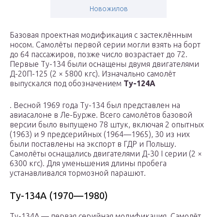
Новожилов
Базовая проектная модификация с застеклённым
носом. Самолёты первой серии могли взять на борт
до 64 пассажиров, позже число возрастает до 72.
Первые Ту-134 были оснащены двумя двигателями
Д-20П-125 (2 × 5800 кгс). Изначально самолёт
выпускался под обозначением
Ту-124А
. Весной 1969 года Ту-134 был представлен на
авиасалоне в Ле-Бурже. Всего самолётов базовой
версии было выпущено 78 штук, включая 2 опытных
(1963) и 9 предсерийных (1964—1965), 30 из них
были поставлены на экспорт в ГДР и Польшу.
Самолёты оснащались двигателями Д-30 I серии (2 ×
6300 кгс). Для уменьшения длины пробега
устанавливался тормозной парашют.
Ту-134А (1970—1980)
Ту-134А — первая серийная модификация. Самолёт