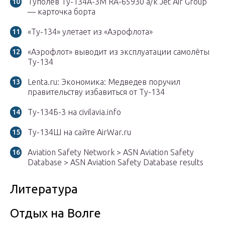
Туполев Ту-134А-3М RA-65930 а/к Jet Air Group
— карточка борта
«Ту-134» улетает из «Аэрофлота»
«Аэрофлот» выводит из эксплуатации самолёты
Ту-134
Lenta.ru: Экономика: Медведев поручил
правительству избавиться от Ту-134
Ту-134Б-3 на civilavia.info
Ту-134Ш на сайте AirWar.ru
Aviation Safety Network > ASN Aviation Safety
Database > ASN Aviation Safety Database results
Литература
Отдых на Волге