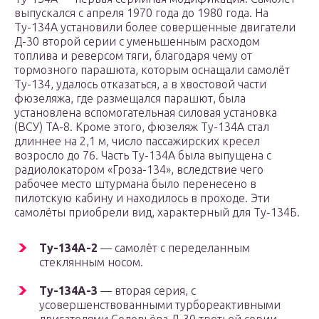
выпускался с апреля 1970 года до 1980 года. На
Ту-134А установили более совершенные двигатели
Д-30 второй серии с уменьшенным расходом
топлива и реверсом тяги, благодаря чему от
тормозного парашюта, которым оснащали самолёт
Ту-134, удалось отказаться, а в хвостовой части
фюзеляжа, где размещался парашют, была
установлена вспомогательная силовая установка
(ВСУ) ТА-8. Кроме этого, фюзеляж Ту-134А стал
длиннее на 2,1 м, число пассажирских кресел
возросло до 76. Часть Ту-134А была выпущена с
радиолокатором «Гроза-134», вследствие чего
рабочее место штурмана было перенесено в
пилотскую кабину и находилось в проходе. Эти
самолёты приобрели вид, характерный для Ту-134Б.
Ту-134А-2
— самолёт с переделанным
стеклянным носом.
Ту-134А-3
— вторая серия, с
усовершенствованными турбореактивными