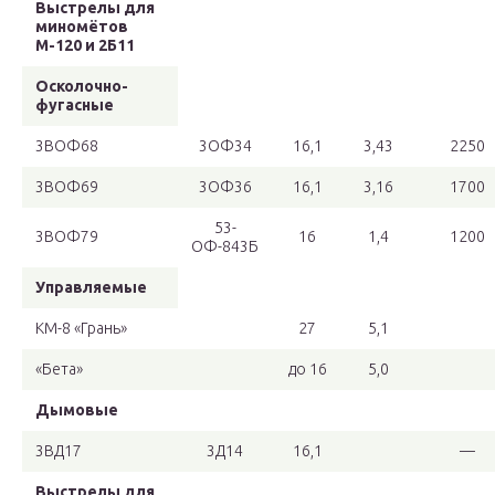
Выстрелы для
миномётов
М-120 и 2Б11
Осколочно-
фугасные
3ВОФ68
3ОФ34
16,1
3,43
2250
3ВОФ69
3ОФ36
16,1
3,16
1700
53-
3ВОФ79
16
1,4
1200
ОФ-843Б
Управляемые
КМ-8 «Грань»
27
5,1
«Бета»
до 16
5,0
Дымовые
3ВД17
3Д14
16,1
—
Выстрелы для