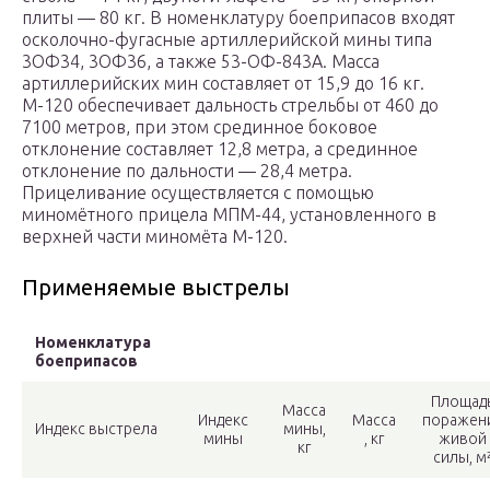
плиты — 80 кг. В номенклатуру боеприпасов входят
осколочно-фугасные артиллерийской мины типа
3ОФ34, 3ОФ36, а также 53-ОФ-843А. Масса
артиллерийских мин составляет от 15,9 до 16 кг.
М-120 обеспечивает дальность стрельбы от 460 до
7100 метров, при этом срединное боковое
отклонение составляет 12,8 метра, а срединное
отклонение по дальности — 28,4 метра.
Прицеливание осуществляется с помощью
миномётного прицела МПМ-44, установленного в
верхней части миномёта М-120.
Применяемые выстрелы
Номенклатура
боеприпасов
Площад
Масса
Индекс
Масса
поражен
Индекс выстрела
мины,
мины
, кг
живой
кг
силы, м