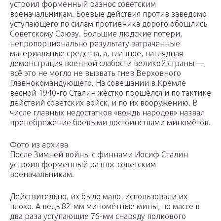
устроил форменный разнос советским
военачальникам. Боевые действия против заведомо
уступающего по силам противника дорого обошлись
Советскому Союзу. Большие людские потери,
непропорционально результату затраченные
материальные средства, а, главное, наглядная
демонстрация военной слабости великой страны —
всё это не могло не вызвать гнев Верховного
Главнокомандующего. На совещании в Кремле
весной 1940-го Сталин жёстко прошёлся и по тактике
действий советских войск, и по их вооружению. В
числе главных недостатков «вождь народов» назвал
пренебрежение боевыми достоинствами миномётов.
Фото из архива
После Зимней войны с финнами Иосиф Сталин
устроил форменный разнос советским
военачальникам.
Действительно, их было мало, использовали их
плохо. А ведь 82-мм миномётные мины, по массе в
два раза уступающие 76-мм снаряду полкового