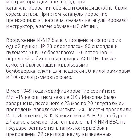
инструктора сдвигался назад, при
катапультировании обе части фонаря должны были
сбрасываться. При этом катапультирование
происходило в два этапа, сначала катапультировался
инструктор, а затем обучаемый лётчик.
Вооружение И-312 было упрощено и состояло из
одной пушки НР-23 с боезапасом 80 снарядов и
пулемёта УБК-Э с боезапасом 150 патронов. В
передней кабине стоял прицел АСП-1Н. Так же
самолёт был оснащен крыльевыми
бомбодержателями для подвески 50-килограммовых
и 100-килограммовых бомб.
В мае 1949 года модифицирование серийного
МиГ-15 на опытном заводе ОКБ Микояна было
завершено, после чего с 23 мая по 20 августа были
проведены заводские испытания. Полёты проводили
И. Т. Иващенко, К. К. Коккинаки и А. Н. Чернобуров.
27 августа самолёт был отправлен в ГК НИИ ВВС на
государственные испытания, которые были
прекращены 22 сентября ввиду выявленных