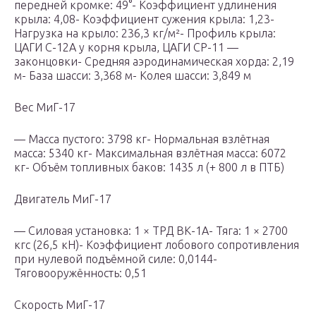
передней кромке: 49°- Коэффициент удлинения
крыла: 4,08- Коэффициент сужения крыла: 1,23-
Нагрузка на крыло: 236,3 кг/м²- Профиль крыла:
ЦАГИ С-12А у корня крыла, ЦАГИ СР-11 —
законцовки- Средняя аэродинамическая хорда: 2,19
м- База шасси: 3,368 м- Колея шасси: 3,849 м
Вес МиГ-17
— Масса пустого: 3798 кг- Нормальная взлётная
масса: 5340 кг- Максимальная взлётная масса: 6072
кг- Объём топливных баков: 1435 л (+ 800 л в ПТБ)
Двигатель МиГ-17
— Силовая установка: 1 × ТРД ВК-1А- Тяга: 1 × 2700
кгс (26,5 кН)- Коэффициент лобового сопротивления
при нулевой подъёмной силе: 0,0144-
Тяговооружённость: 0,51
Скорость МиГ-17