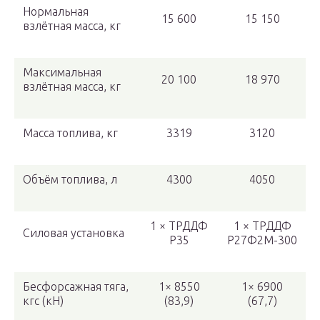
Нормальная
15 600
15 150
взлётная масса, кг
Максимальная
20 100
18 970
взлётная масса, кг
Масса топлива, кг
3319
3120
Объём топлива, л
4300
4050
1 × ТРДДФ
1 × ТРДДФ
Силовая установка
Р35
Р27Ф2М-300
Бесфорсажная тяга,
1× 8550
1× 6900
кгс (кН)
(83,9)
(67,7)