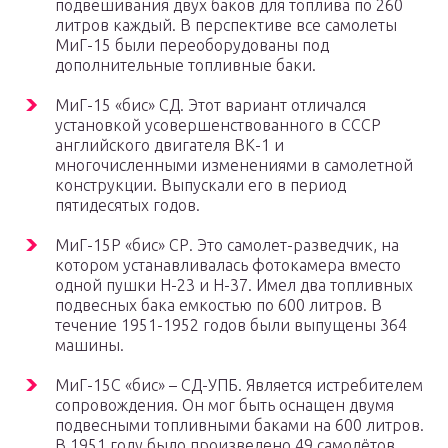
подвешивания двух баков для топлива по 260
литров каждый. В перспективе все самолеты
МиГ-15 были переоборудованы под
дополнительные топливные баки.
МиГ-15 «бис» СД. Этот вариант отличался
установкой усовершенствованного в СССР
английского двигателя ВК-1 и
многочисленными изменениями в самолетной
конструкции. Выпускали его в период
пятидесятых годов.
МиГ-15Р «бис» СР. Это самолет-разведчик, на
котором устанавливалась фотокамера вместо
одной пушки Н-23 и Н-37. Имел два топливных
подвесных бака емкостью по 600 литров. В
течение 1951-1952 годов были выпущены 364
машины.
МиГ-15С «бис» – СД-УПБ. Является истребителем
сопровождения. Он мог быть оснащен двумя
подвесными топливными баками на 600 литров.
В 1951 году было произведено 49 самолётов