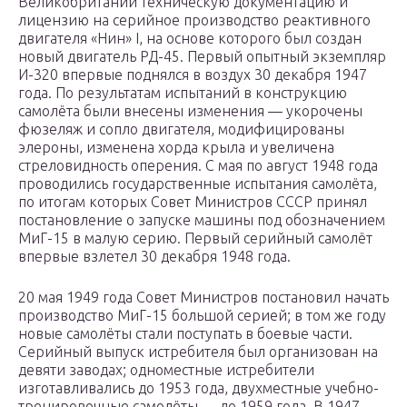
Великобритании техническую документацию и
лицензию на серийное производство реактивного
двигателя «Нин» I, на основе которого был создан
новый двигатель РД-45. Первый опытный экземпляр
И-320 впервые поднялся в воздух 30 декабря 1947
года. По результатам испытаний в конструкцию
самолёта были внесены изменения — укорочены
фюзеляж и сопло двигателя, модифицированы
элероны, изменена хорда крыла и увеличена
стреловидность оперения. С мая по август 1948 года
проводились государственные испытания самолёта,
по итогам которых Совет Министров СССР принял
постановление о запуске машины под обозначением
МиГ-15 в малую серию. Первый серийный самолёт
впервые взлетел 30 декабря 1948 года.
20 мая 1949 года Совет Министров постановил начать
производство МиГ-15 большой серией; в том же году
новые самолёты стали поступать в боевые части.
Серийный выпуск истребителя был организован на
девяти заводах; одноместные истребители
изготавливались до 1953 года, двухместные учебно-
тренировочные самолёты — до 1959 года. В 1947—