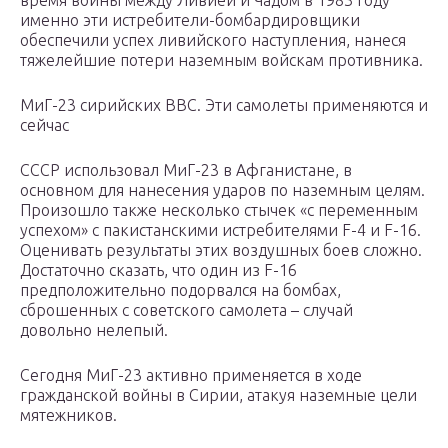
время войны между Ливией и Чадом в 1983 году
именно эти истребители-бомбардировщики
обеспечили успех ливийского наступления, нанеся
тяжелейшие потери наземным войскам противника.
МиГ-23 сирийских ВВС. Эти самолеты применяются и
сейчас
СССР использовал МиГ-23 в Афганистане, в
основном для нанесения ударов по наземным целям.
Произошло также несколько стычек «с переменным
успехом» с пакистанскими истребителями F-4 и F-16.
Оценивать результаты этих воздушных боев сложно.
Достаточно сказать, что один из F-16
предположительно подорвался на бомбах,
сброшенных с советского самолета – случай
довольно нелепый.
Сегодня МиГ-23 активно применяется в ходе
гражданской войны в Сирии, атакуя наземные цели
мятежников.