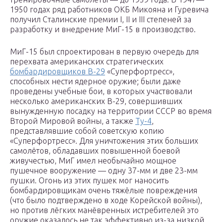
1950 годах ряд работников ОКБ Микояна и Гуревича
получил Сталинские премии I, II и III степеней за
разработку и внедрение МиГ-15 в производство.
МиГ-15 был спроектирован в первую очередь для
перехвата американских стратегических
бомбардировщиков B-29
«Суперфортресс»,
способных нести ядерное оружие; были даже
проведены учебные бои, в которых участвовали
несколько американских B-29, совершивших
вынужденную посадку на территории СССР во время
Второй Мировой войны, а также
Ту-4
,
представлявшие собой советскую копию
«Суперфортресс». Для уничтожения этих больших
самолётов, обладавших повышенной боевой
живучестью, МиГ имел необычайно мощное
пушечное вооружение — одну 37-мм и две 23-мм
пушки. Огонь из этих пушек мог наносить
бомбардировщикам очень тяжёлые повреждения
(что было подтверждено в ходе Корейской войны),
но против лёгких манёвренных истребителей это
оружие оказалось не так эффективно из-за низкой