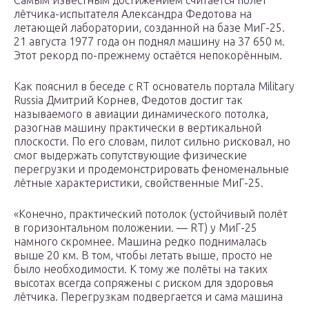
Самым известным достижением считается полёт
лётчика-испытателя Александра Федотова на
летающей лаборатории, созданной на базе МиГ-25.
21 августа 1977 года он поднял машину на 37 650 м.
Этот рекорд по-прежнему остаётся непокорённым.
Как пояснил в беседе с RT основатель портала Military
Russia Дмитрий Корнев, Федотов достиг так
называемого в авиации динамического потолка,
разогнав машину практически в вертикальной
плоскости. По его словам, пилот сильно рисковал, но
смог выдержать сопутствующие физические
перегрузки и продемонстрировать феноменальные
лётные характеристики, свойственные МиГ-25.
«Конечно, практический потолок (устойчивый полёт
в горизонтальном положении. — RT) у МиГ-25
намного скромнее. Машина редко поднималась
выше 20 км. В том, чтобы летать выше, просто не
было необходимости. К тому же полёты на таких
высотах всегда сопряжены с риском для здоровья
лётчика. Перегрузкам подвергается и сама машина