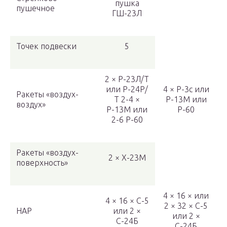
пушка
пушечное
ГШ-23Л
Точек подвески
5
2 × Р-23Л/Т
или Р-24Р/
4 × Р-3с или
Ракеты «воздух-
Т 2-4 ×
Р-13М или
воздух»
Р-13М или
Р-60
2-6 Р-60
Ракеты «воздух-
2 × Х-23М
поверхность»
4 × 16 × или
4 × 16 × С-5
2 × 32 × С-5
НАР
или 2 ×
или 2 ×
С-24Б
С-24Б