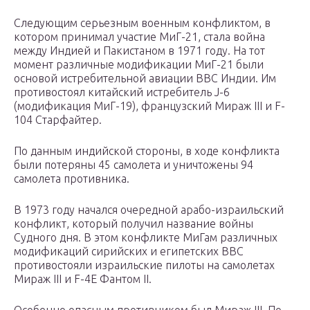
Следующим серьезным военным конфликтом, в
котором принимал участие МиГ-21, стала война
между Индией и Пакистаном в 1971 году. На тот
момент различные модификации МиГ-21 были
основой истребительной авиации ВВС Индии. Им
противостоял китайский истребитель J-6
(модификация МиГ-19), французский Мираж III и F-
104 Старфайтер.
По данным индийской стороны, в ходе конфликта
были потеряны 45 самолета и уничтожены 94
самолета противника.
В 1973 году начался очередной арабо-израильский
конфликт, который получил название войны
Судного дня. В этом конфликте МиГам различных
модификаций сирийских и египетских ВВС
противостояли израильские пилоты на самолетах
Мираж III и F-4E Фантом II.