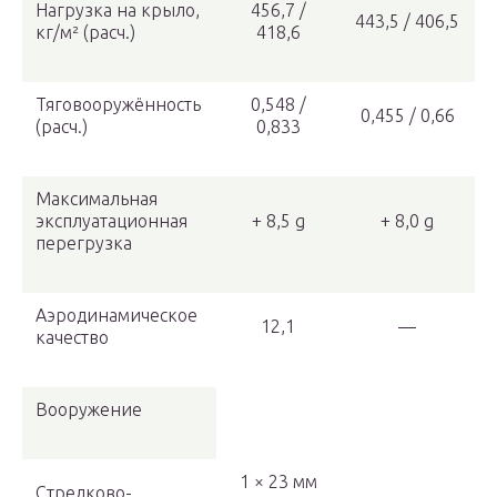
Нагрузка на крыло,
456,7 /
443,5 / 406,5
кг/м² (расч.)
418,6
Тяговооружённость
0,548 /
0,455 / 0,66
(расч.)
0,833
Максимальная
эксплуатационная
+ 8,5 g
+ 8,0 g
перегрузка
Аэродинамическое
12,1
—
качество
Вооружение
1 × 23 мм
Стрелково-