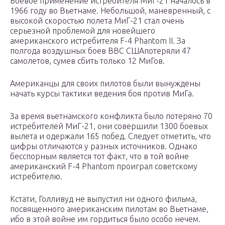
Боевое применение истребителя МиГ-21 началось в
1966 году во Вьетнаме. Небольшой, маневренный, с
высокой скоростью полета МиГ-21 стал очень
серьезной проблемой для новейшего
американского истребителя F-4 Phantom II. За
полгода воздушных боев ВВС СШАпотеряли 47
самолетов, сумев сбить только 12 МиГов.
Американцы для своих пилотов были вынуждены
начать курсы тактики ведения боя против МиГа.
За время вьетнамского конфликта было потеряно 70
истребителей МиГ-21, они совершили 1300 боевых
вылета и одержали 165 побед. Следует отметить, что
цифры отличаются у разных источников. Однако
бесспорным является тот факт, что в той войне
американский F-4 Phantom проиграл советскому
истребителю.
Кстати, Голливуд не выпустил ни одного фильма,
посвященного американским пилотам во Вьетнаме,
ибо в этой войне им гордиться было особо нечем.