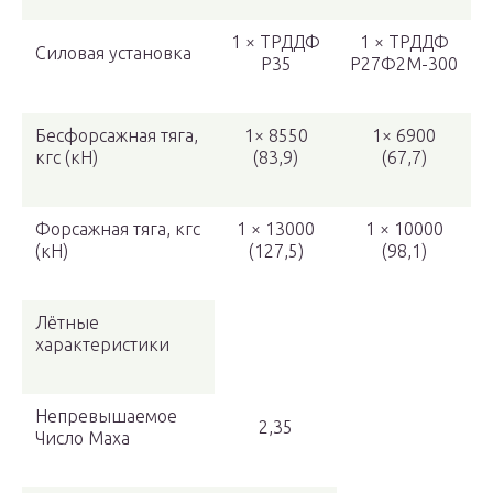
1 × ТРДДФ
1 × ТРДДФ
Силовая установка
Р35
Р27Ф2М-300
Бесфорсажная тяга,
1× 8550
1× 6900
кгс (кН)
(83,9)
(67,7)
Форсажная тяга, кгс
1 × 13000
1 × 10000
(кН)
(127,5)
(98,1)
Лётные
характеристики
Непревышаемое
2,35
Число Маха